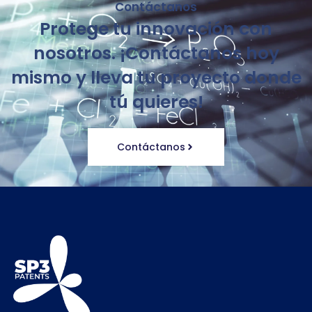
Contáctanos
Protege tu innovación con
nosotros. ¡Contáctanos hoy
mismo y lleva tu proyecto donde
tú quieres!
Contáctanos