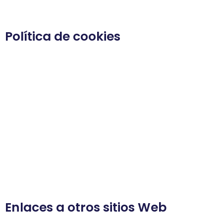
que pudieran derivarse de la utilización de la
información del Sitio Web.
Política de cookies
El Titular obtiene y conserva la siguiente información
acerca de los visitantes del Sitio Web:
El nombre de dominio del proveedor (PSI) y/o
dirección IP que les da acceso a la red.
La fecha y hora de acceso al sitio Web.
La dirección de Internet origen del enlace que
dirige al sitio Web.
El número de visitantes diarios de cada sección.
La información obtenida es totalmente anónima, y
en ningún caso puede ser asociada a un Usuario
concreto e identificado.
Enlaces a otros sitios Web