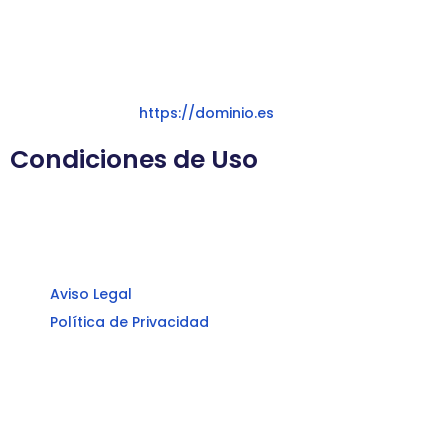
Información y Comercio Electrónico, el Titular expone
sus datos identificativos:
Titular:
El titular del sitio.
Domicilio:
- España.
Sitio Web:
https://dominio.es
Condiciones de Uso
La utilización del Sitio Web le otorga la condición de
Usuario, e implica la aceptación completa de todas las
cláusulas y condiciones de uso incluidas en las páginas:
Aviso Legal
Política de Privacidad
Si no estuviera conforme con todas y cada una de estas
cláusulas y condiciones absténgase de utilizar el Sitio
Web.