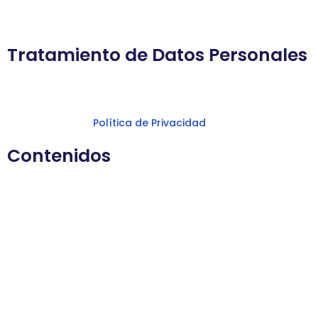
oportunas para evitar la presencia de estos elementos
dañinos.
Tratamiento de Datos Personales
Puede consultar toda la información relativa al
tratamiento de datos personales que recoge el Titular
en la página de
.
Política de Privacidad
Contenidos
El Titular ha obtenido la información, el contenido
multimedia y los materiales incluidos en el Sitio Web de
fuentes que considera fiables, pero, si bien ha tomado
todas las medidas razonables para asegurar que la
información contenida es correcta, el Titular no
garantiza que sea exacta, completa o actualizada. El
Titular declina expresamente cualquier responsabilidad
por error u omisión en la información contenida en las