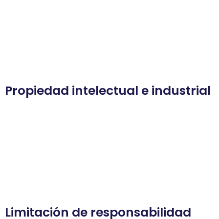
la aceptación o aprobación por parte del Titular de sus
contenidos o servicios.
Si accede a un sitio web externo desde un enlace que
encuentre en el Sitio Web usted deberá leer la propia
política de privacidad del otro sitio web que puede ser
diferente de la de este sitio Web.
Propiedad intelectual e industrial
Todos los derechos están reservados.
Todo acceso a este Sitio Web está sujeto a las
siguientes condiciones: la reproducción, almacenaje
permanente y la difusión de los contenidos o cualquier
otro uso que tenga finalidad pública o comercial queda
expresamente prohibida sin el consentimiento previo
expreso y por escrito del Titular.
Limitación de responsabilidad